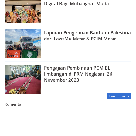
Digital Bagi Mubalighat Muda
Laporan Pengiriman Bantuan Palestina
dari LazisMu Mesir & PCIM Mesir
Pengajian Pembinaan PCM BL.
limbangan di PRM Neglasari 26
November 2023
Tampilkan
Premium
Komentar
By
Raushan
Design
With
Shroff
Templates